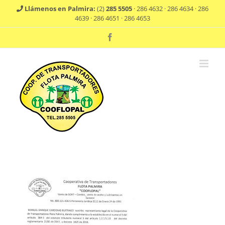
Saltar
Llámenos en Palmira:
(2)
285 5505
· 286 4632 · 286 4634 · 286
al
4639 · 286 4651 · 286 4653
contenido
Facebook