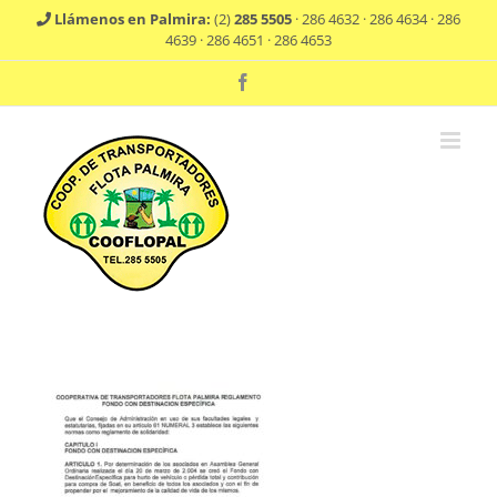
Saltar
Llámenos en Palmira:
(2)
285 5505
· 286 4632 · 286 4634 · 286
al
4639 · 286 4651 · 286 4653
contenido
Facebook