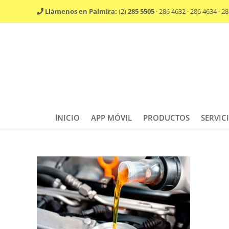
Saltar
Llámenos en Palmira:
(2)
285 5505
· 286 4632 · 286 4634 · 2
al
contenido
lNICIO
APP MÓVIL
PRODUCTOS
SERVIC